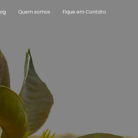
log
Quem somos
Fique em Contato